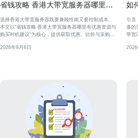
省钱攻略 香港大带宽服务器哪里有
如
优惠资源与购买时机建议
港
选择香港大带宽服务器既要兼顾性能又要控制成本。
引言：目标与
本文以“省钱攻略 香港大带宽服务器哪里有优惠资源与
多的
购买时机建议”为核心，提供获取优惠、比价与采购时
带宽
机的实用建议，便于做出性价比更高的决策。 为什么
于通
2026年8月6日
202
要关注香港大带宽服务器的优惠资源 香港节点在国际
与预
链路与亚太访问上具有天然优势，但带宽与连接质量
的企业与产品
影响成本结构。关注优惠资源能降低入门门槛、提高
问类
预算利用率