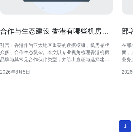
合作与生态建设 香港有哪些机房品
部
牌的合作伙伴名单
标
引言：香港作为亚太地区重要的数据枢纽，机房品牌
在部
众多，合作生态复杂。本文以专业视角梳理香港机房
面，
品牌与其常见合作伙伴类型，并给出查证与选择建
业务
议，便于SEO与本地化检索。 香港机房市场概况 香港
的指
2026年8月5日
202
机房市场以互联互通、低时延为特色，吸引云服务、
的网络部署。 部署
金融和内容分发等领域入驻。机房运营商通常通过构
香港
建合作生态来扩展服务能力与客户覆盖，生态建设是
换机
1