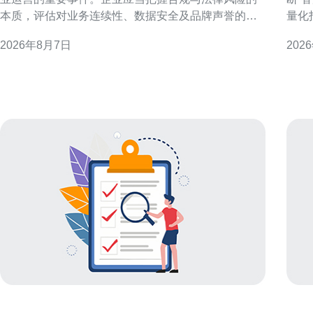
本质，评估对业务连续性、数据安全及品牌声誉的潜
量化
在冲击，从而制定可执行的风险应对措施。 监管环境
便于决策与
2026年8月7日
202
与背景概述 香港作为国际金融与数据枢纽，近年在国
香港
家安全、反洗钱和个人资料保护等领域加强执法。监
南亚
管框架的演进意味着机房被查可能源自多种合规疑
选择
虑，企业需关注法律