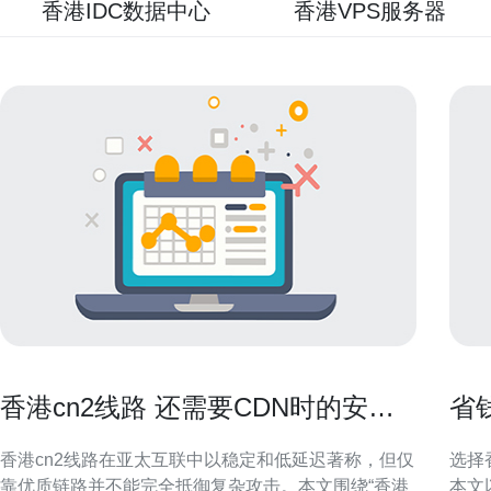
香港IDC数据中心
香港VPS服务器
香港cn2线路 还需要CDN时的安全
省
防护与DDoS缓解方法
优
香港cn2线路在亚太互联中以稳定和低延迟著称，但仅
选择
靠优质链路并不能完全抵御复杂攻击。本文围绕“香港
本文