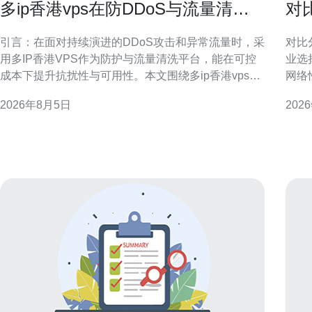
多ip香港vps在防DDoS与流量清洗
对
中的应用场景详解
与
引言：在面对持续演进的DDoS攻击和异常流量时，采
对比
用多IP香港VPS作为防护与流量清洗平台，能在可控
业选
成本下提升抗扰性与可用性。本文围绕多ip香港vps的
网络
作用、典型场景及部署建议展开专业解析，便于SEO
比分
2026年8月5日
202
与网络架构决策参考。 什么是多IP香港VPS及其主要
位适合的
优势 多IP香
简介 CN2通常指面向跨境优化的骨干传输线路，目标
是降