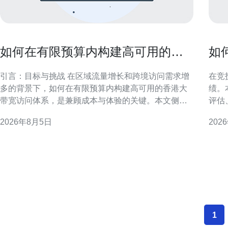
如何在有限预算内构建高可用的香
如
港大带宽访问体系
服
引言：目标与挑战 在区域流量增长和跨境访问需求增
在竞
多的背景下，如何在有限预算内构建高可用的香港大
绩。
带宽访问体系，是兼顾成本与体验的关键。本文侧重
评估
于通过合理架构、带宽聚合与智能调度，达到可用性
香港
2026年8月5日
202
与预算间的最佳平衡，适用于对香港节点有访问需求
现，适
的企业与产品团队。 需求分析与流量评估 首先明确访
港作
问类型、流量峰值和业务优先级，区分稳定
城市
择香
1