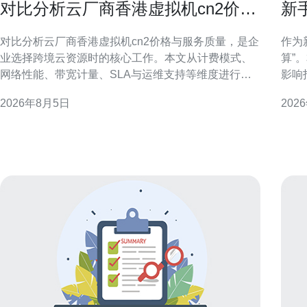
对比分析云厂商香港虚拟机cn2价格
新
与服务质量
啥
对比分析云厂商香港虚拟机cn2价格与服务质量，是企
作为
业选择跨境云资源时的核心工作。本文从计费模式、
算”
网络性能、带宽计量、SLA与运维支持等维度进行对
影响
比分析，提供可执行的选择建议，帮助决策者快速定
的选
2026年8月5日
202
位适合的香港CN2虚拟机方案。 香港虚拟机CN2网络
方案。 香港服务器托管市场概况：理解
简介 CN2通常指面向跨境优化的骨干传输线路，目标
管啥
是降低大
重要
金属