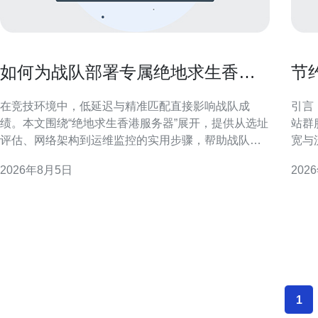
如何为战队部署专属绝地求生香港
节
服务器提升匹配与延迟表现
算
在竞技环境中，低延迟与精准匹配直接影响战队成
引言
绩。本文围绕“绝地求生香港服务器”展开，提供从选址
站群
评估、网络架构到运维监控的实用步骤，帮助战队在
宽与
香港节点上部署专属服务器以提升匹配效率与延迟表
辑、
2026年8月5日
202
现，适合技术负责人与队伍管理者参考。 为何选择香
制。 香港站群服务器成本构成概览 成本构成通常包含
港作为专属服务器节点 香港地理位置接近东亚各主要
服务
城市，网络出口带宽成熟且与国际链路联通良好。选
以及
择香港服务器可
1