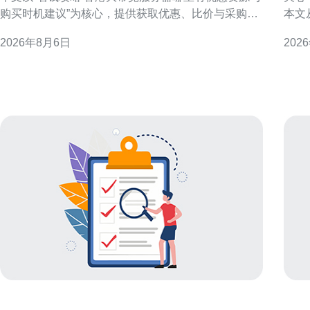
购买时机建议”为核心，提供获取优惠、比价与采购时
本文
机的实用建议，便于做出性价比更高的决策。 为什么
者理性评
2026年8月6日
202
要关注香港大带宽服务器的优惠资源 香港节点在国际
（技术与现实）
链路与亚太访问上具有天然优势，但带宽与连接质量
常可
影响成本结构。关注优惠资源能降低入门门槛、提高
络或
预算利用率