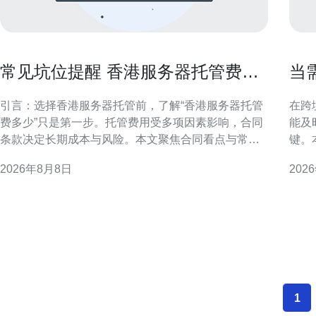
常见坑位提醒 香港服务器托管费多
当
少合同条款看点
香
引言：选择香港服务器托管前，了解“香港服务器托管
在跨
费多少”只是第一步。托管费用受多项因素影响，合同
能及
条款决定长期成本与风险。本文聚焦合同看点与常见
键。
坑位提醒，帮助企业做出更稳健的决策。 香港服务器
长。 为什么需要判断NS香港服务器是否开启 跨境访
2026年8月8日
202
托管费多少：影响费用的主要因素 托管费用并非单一
问受
数字，而受服务器配置、带宽类型、机柜空间、电力
NS
与冷却、物理安全、机房等级等多重因素影响。不同
解析
服务商和不同
1