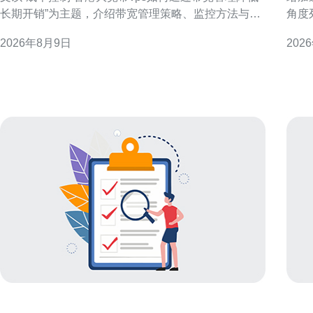
长期开销”为主题，介绍带宽管理策略、监控方法与优
角度
化实践，旨在帮助用户在保障服务质量的前提下，有
项，
2026年8月9日
202
效降低长期带宽与运营开销。 成本控制与带宽管理的
定低
基本概念 带宽管理是降低VPS长期开销的重要手段，
要点。 为什么选择香港服务器作为漫游
涉及流量统计、峰值控制与传输优化。对于香港大宽
位置
带VPS
际服