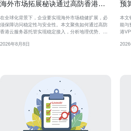
海外市场拓展秘诀通过高防香港云
预
服务器托管实现稳定接入
分
在全球化背景下，企业要实现海外市场稳健扩展，必
本文
须保障访问稳定性与安全性。本文聚焦如何通过高防
能与
香港云服务器托管实现稳定接入，分析地理优势、抗
港V
DDoS能力、合规与运维策略，帮助决策者制定可落地
比。 明确目标与需求分析 在选择香港VPS前，应先进
2026年8月8日
202
的连接方案，提高海外用户体验与业务连续性。 为什
行预
么选择高防香港云服务器托管 高防香港云服务器托管
务类
能在地理位置、网络互联和安全防护上提供优
是偏