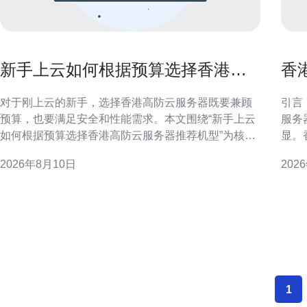
新手上云如何根据预算选择香港高
香
防云服务器推荐机型
和
对于刚上云的新手，选择香港高防云服务器既要兼顾
引言
预算，也要满足安全和性能需求。本文围绕“新手上云
服务
如何根据预算选择香港高防云服务器推荐机型”为核
显。
心，提供清晰的选购思路与实操要点，便于快速决策
联，
2026年8月10日
202
与比较。 为什么选择香港高防云服务器 香港地理位置
从网
靠近大陆且国际出口带宽丰富，是跨境访问和低延迟
如何
场景的常见选择。高防云服务器在抗DDoS、流
1