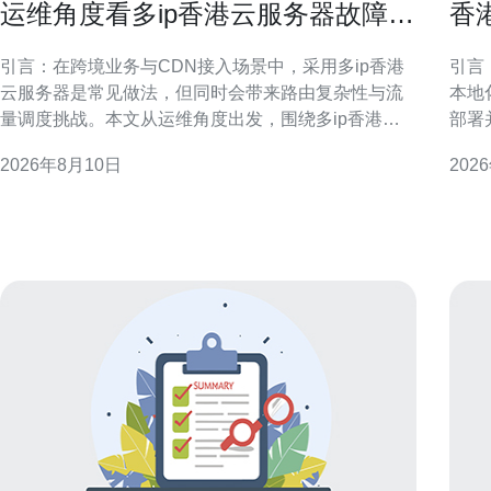
运维角度看多ip香港云服务器故障排
香
查与流量控制技巧
本
引言：在跨境业务与CDN接入场景中，采用多ip香港
引言
云服务器是常见做法，但同时会带来路由复杂性与流
本地
量调度挑战。本文从运维角度出发，围绕多ip香港云
部署
服务器故障排查与流量控制技巧，提供系统化排查流
体利
2026年8月10日
202
程、网络级与应用级调优方法，以及高可用和流量分
港及大
配实践，帮助运维团队提升故障响应速度与带宽利用
备案的概念
效率。 多ip香港云服务器常见故障类型 多
IC