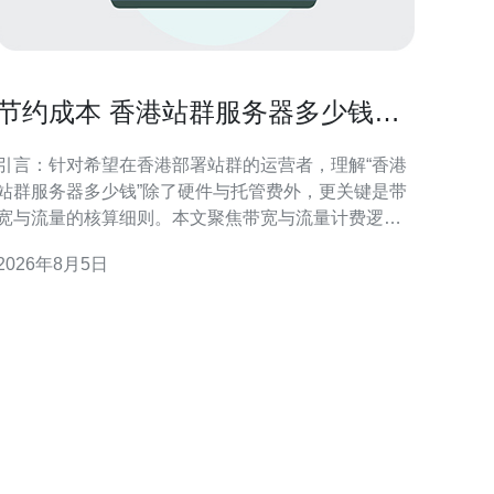
节约成本 香港站群服务器多少钱核
算带宽与流量成本的细则
引言：针对希望在香港部署站群的运营者，理解“香港
站群服务器多少钱”除了硬件与托管费外，更关键是带
宽与流量的核算细则。本文聚焦带宽与流量计费逻
辑、核算步骤与成本优化建议，便于决策和预算控
2026年8月5日
 香港站群服务器成本构成概览 成本构成通常包含
服务器租赁或自购、机房托管、公网带宽、出口流量
以及维护和运维人工费