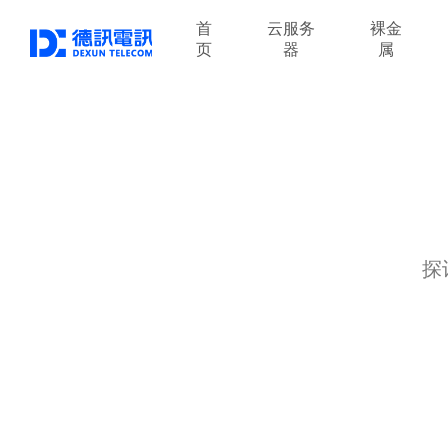
首
云服务
裸金
页
器
属
探