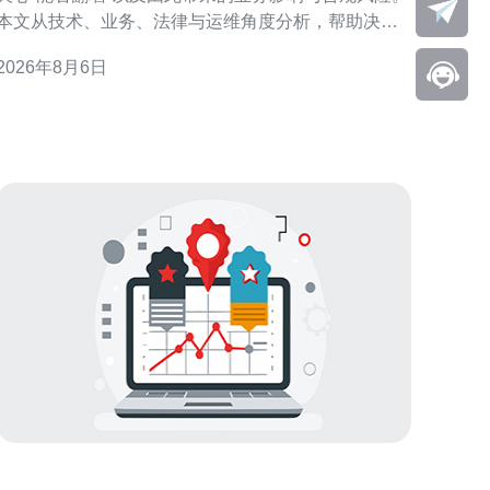
本文从技术、业务、法律与运维角度分析，帮助决策
者理性评估并提出合规建议。 香港云服务器能翻墙吗
2026年8月6日
（技术与现实） 技术上，香港作为国际网络节点，通
常可直接访问境外服务。但“翻墙”含义涉及规避大陆网
络或审查限制