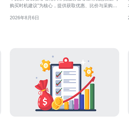
购买时机建议”为核心，提供获取优惠、比价与采购时
机的实用建议，便于做出性价比更高的决策。 为什么
2026年8月6日
要关注香港大带宽服务器的优惠资源 香港节点在国际
链路与亚太访问上具有天然优势，但带宽与连接质量
影响成本结构。关注优惠资源能降低入门门槛、提高
预算利用率