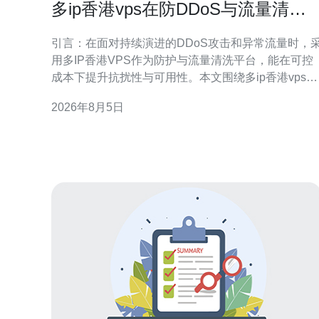
多ip香港vps在防DDoS与流量清洗
中的应用场景详解
引言：在面对持续演进的DDoS攻击和异常流量时，
用多IP香港VPS作为防护与流量清洗平台，能在可控
成本下提升抗扰性与可用性。本文围绕多ip香港vps的
作用、典型场景及部署建议展开专业解析，便于SEO
2026年8月5日
与网络架构决策参考。 什么是多IP香港VPS及其主要
优势 多IP香