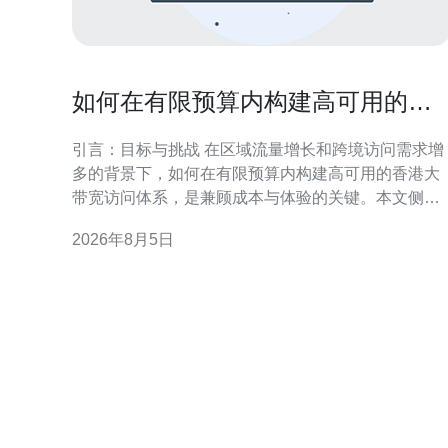
如何在有限预算内构建高可用的香
港大带宽访问体系
引言：目标与挑战 在区域流量增长和跨境访问需求增
多的背景下，如何在有限预算内构建高可用的香港大
带宽访问体系，是兼顾成本与体验的关键。本文侧重
于通过合理架构、带宽聚合与智能调度，达到可用性
2026年8月5日
与预算间的最佳平衡，适用于对香港节点有访问需求
的企业与产品团队。 需求分析与流量评估 首先明确访
问类型、流量峰值和业务优先级，区分稳定