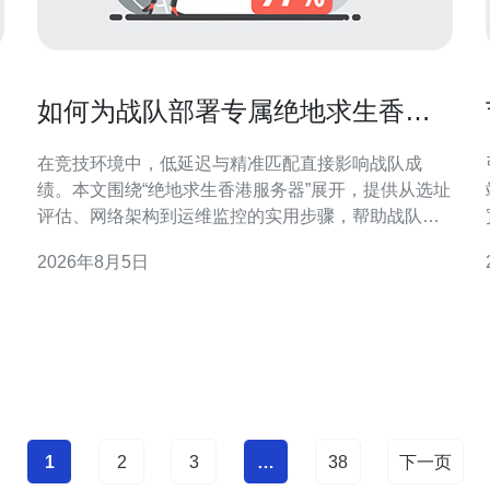
如何为战队部署专属绝地求生香港
服务器提升匹配与延迟表现
在竞技环境中，低延迟与精准匹配直接影响战队成
绩。本文围绕“绝地求生香港服务器”展开，提供从选址
评估、网络架构到运维监控的实用步骤，帮助战队在
香港节点上部署专属服务器以提升匹配效率与延迟表
2026年8月5日
现，适合技术负责人与队伍管理者参考。 为何选择香
制。
港作为专属服务器节点 香港地理位置接近东亚各主要
城市，网络出口带宽成熟且与国际链路联通良好。选
择香港服务器可
1
2
3
…
38
下一页