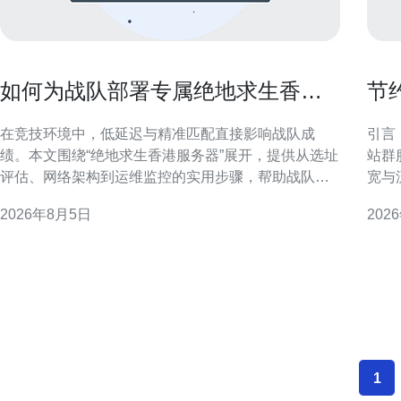
如何为战队部署专属绝地求生香港
节
服务器提升匹配与延迟表现
算
在竞技环境中，低延迟与精准匹配直接影响战队成
引言
绩。本文围绕“绝地求生香港服务器”展开，提供从选址
站群
评估、网络架构到运维监控的实用步骤，帮助战队在
宽与
香港节点上部署专属服务器以提升匹配效率与延迟表
辑、
2026年8月5日
202
现，适合技术负责人与队伍管理者参考。 为何选择香
制。 香港站群服务器成本构成概览 成本构成通常包含
港作为专属服务器节点 香港地理位置接近东亚各主要
服务
城市，网络出口带宽成熟且与国际链路联通良好。选
以及
择香港服务器可
1