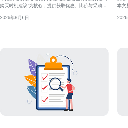
购买时机建议”为核心，提供获取优惠、比价与采购时
本文
机的实用建议，便于做出性价比更高的决策。 为什么
者理性评
2026年8月6日
202
要关注香港大带宽服务器的优惠资源 香港节点在国际
（技术与现实）
链路与亚太访问上具有天然优势，但带宽与连接质量
常可
影响成本结构。关注优惠资源能降低入门门槛、提高
络或
预算利用率