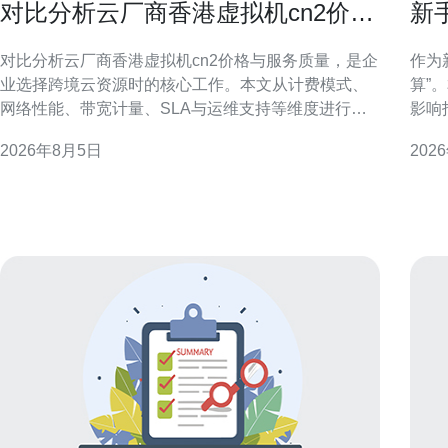
对比分析云厂商香港虚拟机cn2价格
新
与服务质量
啥
对比分析云厂商香港虚拟机cn2价格与服务质量，是企
作为
业选择跨境云资源时的核心工作。本文从计费模式、
算”
网络性能、带宽计量、SLA与运维支持等维度进行对
影响
比分析，提供可执行的选择建议，帮助决策者快速定
的选
2026年8月5日
202
位适合的香港CN2虚拟机方案。 香港虚拟机CN2网络
方案。 香港服务器托管市场概况：理解
简介 CN2通常指面向跨境优化的骨干传输线路，目标
管啥
是降低大
重要
金属