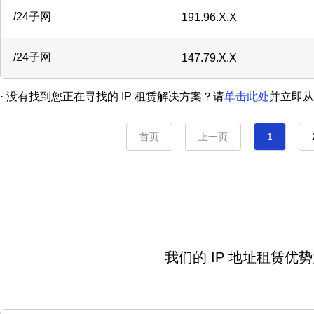
/24子网
191.96.X.X
/24子网
147.79.X.X
· 没有找到您正在寻找的 IP 租赁解决方案？请
单击此处
并立即从
首页
上一页
1
我们的 IP 地址租赁