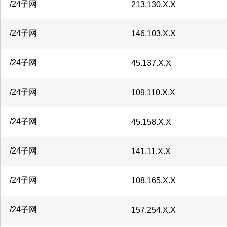
/24子网
213.130.X.X
/24子网
146.103.X.X
/24子网
45.137.X.X
/24子网
109.110.X.X
/24子网
45.158.X.X
/24子网
141.11.X.X
/24子网
108.165.X.X
/24子网
157.254.X.X