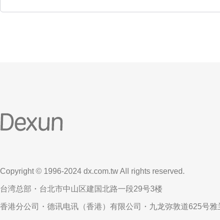
Copyright © 1996-2024 dx.com.tw All rights reserved.
台湾总部・台北市中山区建国北路一段29号3楼
香港分公司・德讯电讯（香港）有限公司・九龙弥敦道625号雅兰