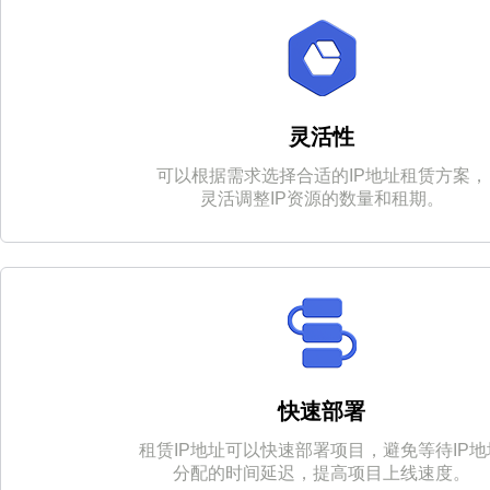
灵活性
可以根据需求选择合适的IP地址租赁方案，
灵活调整IP资源的数量和租期。
快速部署
租赁IP地址可以快速部署项目，避免等待IP地
分配的时间延迟，提高项目上线速度。