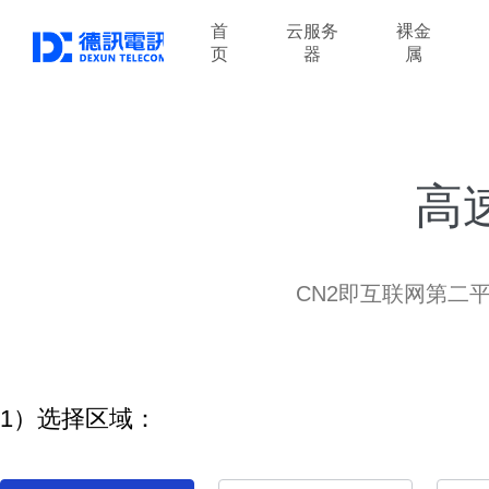
首
云服务
裸金
页
器
属
高
CN2即互联网第二
1）选择区域：