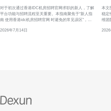
时避免的常见误区
跨
对于初次通过香港IDC机房招聘官网求职的新人，了解
本文
平台功能与招聘流程至关重要。本指南聚焦于“新人指
稳定
南 使用香港idc机房招聘官网 时避免的常见误区”，帮
维团
助你在投递简历、筛选岗位和面试准备时更专业、更
行的
2026年7月14日
202
高效，并降低因误判信息带来的时间成本。 误区一：
力。 上海香港站群服务器互备的必要性 对于跨境业务
只凭职位标题就投递 不少应聘者仅根据职位标题快速
而言
投递，忽视岗位描述细节与必备技能。香港IDC机
低单