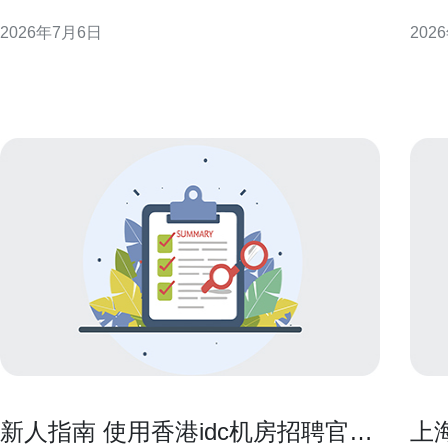
述面向本地与国际流量的分层防御策略。结合Anycast
帮助
2026年7月6日
202
分发、边缘清洗和机房内流量限速等手段，形成可操
判断供
作的实施路径，兼顾可用性、性能与合规性，适合搜
与带宽规划 首要在采
索和地域性优化（GEO）检索需求
带宽
新人指南 使用香港idc机房招聘官网
上