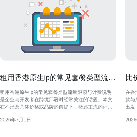
租用香港原生ip的常见套餐类型流量
比
限额与计费说明
认
租用香港原生ip的常见套餐类型流量限额与计费说明
在香
选
是企业与开发者在跨境部署时经常关注的话题。本文
款与
在不涉及具体价格或品牌的前提下，概述主流的计费
出发
模型、流量限额处理与合约应注意的条款，帮助读者
连续性。 为什么要在香港选
2026年7月1日
202
在GEO场景中根据业务需求选择合适方案并规避常见
位置
合规与运营风险。 按带宽计费的套餐（适合长期稳定
点。
带宽） 按带宽计费的套餐通常以固定上下行带宽（以
性、