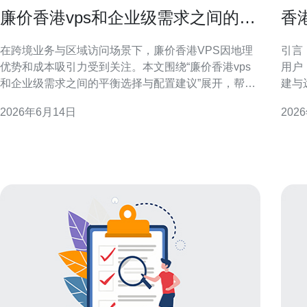
廉价香港vps和企业级需求之间的平
香港
衡选择与配置建议
桌
在跨境业务与区域访问场景下，廉价香港VPS因地理
引言
优势和成本吸引力受到关注。本文围绕“廉价香港vps
用户，
和企业级需求之间的平衡选择与配置建议”展开，帮助
建与
企业在成本、性能与可靠性间做出理性判断。 理解廉
础配
2026年6月14日
202
价香港VPS与企业级需求的差异 廉价香港VPS通常以
顾稳
低成本为卖点，资源隔离和服务承诺有限。企业级需
求强调高可用、SLA、合规与运维支持。正确理解两
者