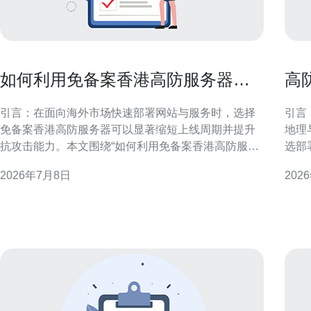
如何利用免备案香港高防服务器快
高
速上线海外站点与业务
对
引言：在面向海外市场快速部署网站与服务时，选择
引言：
免备案香港高防服务器可以显著缩短上线周期并提升
地理
抗攻击能力。本文围绕“如何利用免备案香港高防服务
选部
器快速上线海外站点与业务”展开，介绍关键优势、部
攻击
2026年7月8日
202
署流程与运维要点，适合希望在境外快速落地的产品
应对
或营销团队参考。 为什么选择香港高防服务器 香港作
行的防护
为连接中国内地与国际网络的枢纽，具备低延迟与国
际带宽优势。