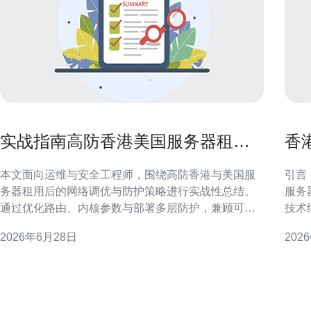
实战指南高防香港美国服务器租用
香
后的网络调优与防护策略分享
与
本文面向运维与安全工程师，围绕高防香港与美国服
引言
务器租用后的网络调优与防护策略进行实战性总结。
服务
通过优化路由、内核参数与部署多层防护，兼顾可用
技术
性、延迟与抗攻击能力，帮助实现稳定可靠的线上服
IP
2026年6月28日
202
务。 网络调优基础：测量与定位为先 网络调优应以数
IP
据为驱动。租用后首先进行连通性、带宽、丢包和延
大流
迟测量，使用多点 traceroute、mtr、iperf 等
港作
宽