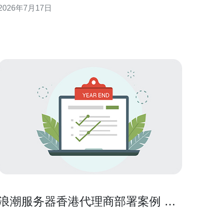
2026年7月17日
符合本地合规要求的权限体系，提高整体防护能力与
维效率。 访问控制设计原则 访问控制应遵循最小权
限、按需授权与可追溯
浪潮服务器香港代理商部署案例 云
原生应用兼容性评估