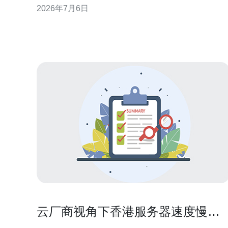
2026年7月6日
海外托管与本地收录之间权衡利弊。 虚拟主机香港服
务器吗：概念与常见误区 “虚拟主机香港服务器吗”常
被误解为所有虚拟主机都归属托管地。实际上，虚拟
主机指共享
云厂商视角下香港服务器速度慢的
计费与带宽考量