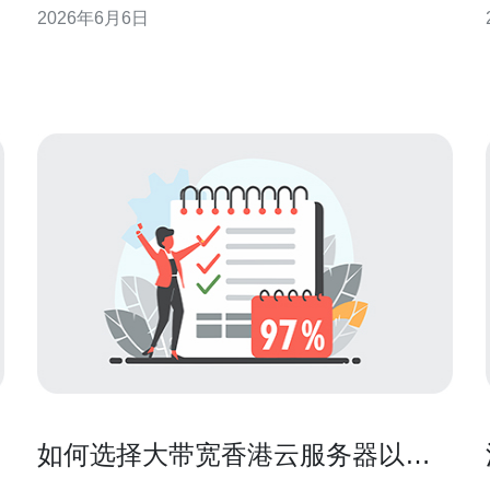
2026年6月6日
解决效率。 检查基础网络与本地配置 首先排除本地网
络问题。确认本机能正常上网、路由器和调制解调器
运
工作正常，尝试切换有线与无线，重启网络设备。检
查本地防火
如何选择大带宽香港云服务器以满
足视频与直播业务需求