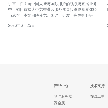
引言：在面向中国大陆与国际用户的视频与直播业务
本
中，如何选择大带宽香港云服务器直接影响观看体验
与成本。本文围绕带宽、延迟、分发与弹性扩容等关
键点，给出可操作建议，帮助产品与运维团队做出更
2026年6月25日
合适的决策。 为什么选择香港云服务器用于视频与直
作
播业务 香港地理和网络位置具有天然的中转优势，能
够同时覆盖中国大陆与亚太、国际线路。选择大带宽
产品中心
技术支持
物理服务器
在线工单
裸金属