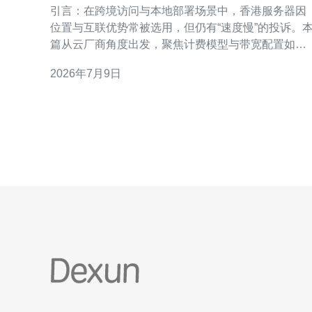
引言：在跨境访问与本地部署场景中，香港服务器因
位置与互联优势常被选用，但仍有“速度慢”的投诉。
篇从云厂商角度出发，聚焦计费模型与带宽配置如何
影响用户体验，帮助采购与运维理解关键权衡。 香港
2026年7月9日
服务器速度慢的常见原因（云厂商视角） 香港节点速
度受多种因素影响：包括国际出