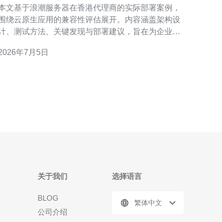
本文基于浪潮服务器在香港代理商的实际部署案例，
围绕云原生应用的兼容性评估展开。内容涵盖架构设
计、测试方法、关键发现与部署建议，旨在为企业在
香港市场进行基于浪潮服务器的云原生上云提供可操
2026年7月5日
的参考。 项目背景与目标 本次部署由香港本地代理
商与客户共同推进，目标是验证浪潮服务器在本地数
据中心对云原生应用（Kubernetes、容器化服务、微
服务
关于我们
选择语言
BLOG
繁体中文
公司介绍